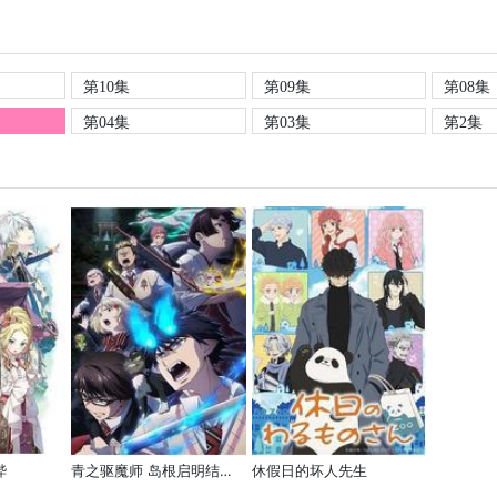
第10集
第09集
第08集
第04集
第03集
第2集
哔
青之驱魔师 岛根启明结社篇
休假日的坏人先生