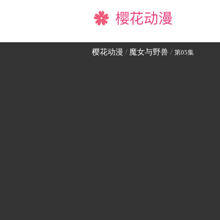
樱花动漫
樱花动漫
/
魔女与野兽
/
第05集