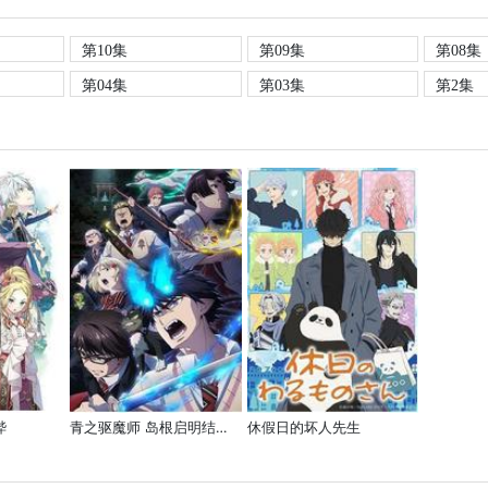
第10集
第09集
第08集
第04集
第03集
第2集
哔
青之驱魔师 岛根启明结社篇
休假日的坏人先生