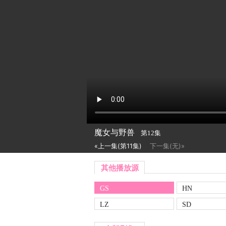
魔女与野兽
第12集
«上一集(第11集)
下一集(无)»
其他播放源
GS
HN
LZ
SD