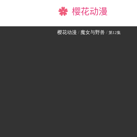
樱花动漫
樱花动漫
/
魔女与野兽
/
第12集