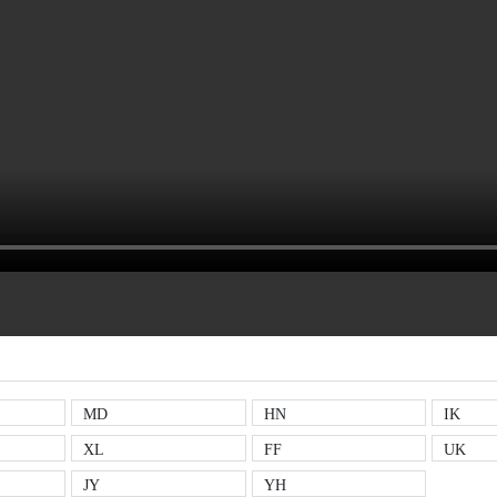
MD
HN
IK
XL
FF
UK
JY
YH