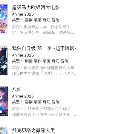
行路上，小妖怪们将遇到怎样的考
超级马力欧银河大电影
验？最终他们又能否实现心愿，活成
Anime 2026
自己喜欢的样子？
类型：
喜剧
动画
奇幻
冒险
简介：重返奇妙世界，探索浩瀚宇
宙，罗莎塔公主、酷霸Jr.、耀西等更
多惊喜角色登场，开拓更宏大酷炫的
版图，呈现更精彩纷呈的冒险。
我独自升级 第二季 -起于暗影-
Anime 2025
类型：
剧情
动作
动画
奇幻
冒险
简介：自世界各地出现连接异次元与
现实世界的通路「传送门」，已过了
十多年。觉醒了特殊能力，被称为
「猎人」的人们，与存在于传送门里
八仙！
地下城内的魔兽不断厮杀。 ...
Anime 2026
类型：
喜剧
动画
奇幻
冒险
简介：面对十辈子都花不完的财富，
你敢不敢赌上一切搏一回？吕洞宾、
钟离权带队，集结何仙姑、铁拐李、
韩湘子、曹国舅、蓝采和与张果老，
舒克贝塔之微缩人类
八个身份各异的凡人因不同机缘稀里