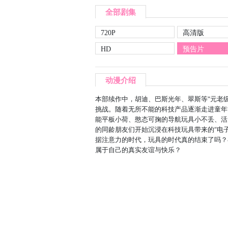
全部剧集
720P
高清版
HD
预告片
动漫介绍
本部续作中，胡迪、巴斯光年、翠斯等“元老
挑战。随着无所不能的科技产品逐渐走进童年
能平板小荷、憨态可掬的导航玩具小不丢、活
的同龄朋友们开始沉浸在科技玩具带来的“电
据注意力的时代，玩具的时代真的结束了吗？
属于自己的真实友谊与快乐？