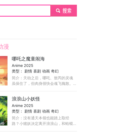
submit
动漫
哪吒之魔童闹海
Anime 2025
类型：
剧情
喜剧
动画
奇幻
简介：天劫之后，哪吒、敖丙的灵魂
虽保住了，但肉身很快会魂飞魄散。
太乙真人打算用七色宝莲给二人重塑
肉身。但是在重塑肉身的过程中却遇
浪浪山小妖怪
到重重困难，哪吒、敖丙的命运将走
Anime 2025
向何方？
类型：
剧情
喜剧
动画
奇幻
简介：没有通天本领也能踏上取经
路？小猪妖决定离开浪浪山，和蛤蟆
精、黄鼠狼精、猩猩怪组团取经。西