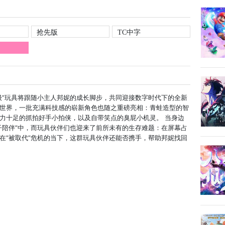
抢先版
TC中字
级”玩具将跟随小主人邦妮的成长脚步，共同迎接数字时代下的全新
世界，一批充满科技感的崭新角色也随之重磅亮相：青蛙造型的智
力十足的抓拍好手小拍侠，以及自带笑点的臭屁小机灵。 当身边
子陪伴”中，而玩具伙伴们也迎来了前所未有的生存难题：在屏幕占
在“被取代”危机的当下，这群玩具伙伴还能否携手，帮助邦妮找回