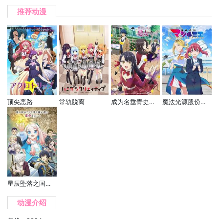
推荐动漫
顶尖恶路
常轨脱离
成为名垂青史的恶役千金吧！
魔法光源股份有限公司
星辰坠落之国的妮娜
动漫介绍