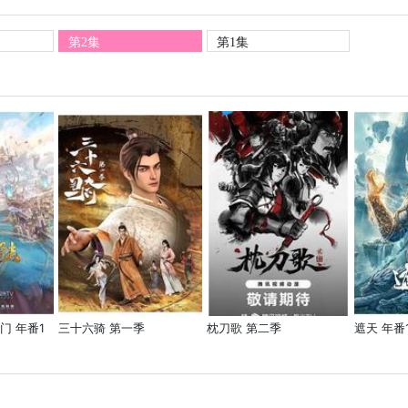
第2集
第1集
门 年番1
三十六骑 第一季
枕刀歌 第二季
遮天 年番