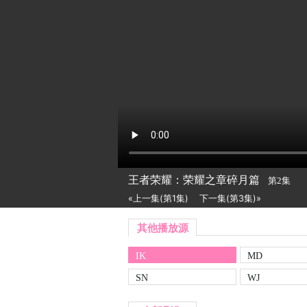
王者荣耀：荣耀之章碎月篇
第2集
«上一集(第1集)
下一集(第3集)»
其他播放源
IK
MD
SN
WJ