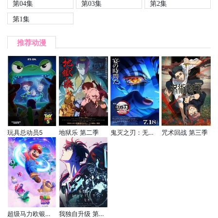
第04集
第03集
第2集
第1集
推荐动漫
玩具总动员5
地狱乐 第二季
鬼灭之刃：无限城篇 第一章 猗窝座再袭
咒术回战 第三季
超级马力欧银河大电影
我独自升级 第二季 -起于暗影-