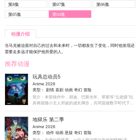
第8集
第07集
第06集
第05集
第04集
动漫介绍
当马克被迫面对自己的过去和未来时，一切都发生了变化，同时他发现还
需要走多远才能保护他所爱的人。
推荐动漫
玩具总动员5
Anime 2026
类型：
剧情
喜剧
动画
奇幻
冒险
简介：本部续作中，胡迪、巴斯光年、翠斯等“元老级”玩
具将跟随小主人邦妮的成长脚步，共同迎接数字时代下的
全新挑战。随着无所不能的科技产品逐渐走进童年世界，
...
地狱乐 第二季
Anime 2026
类型：
动作
动画
悬疑
奇幻
冒险
简介：为求仙药线索，一行人抵达统治岛屿的怪物"天