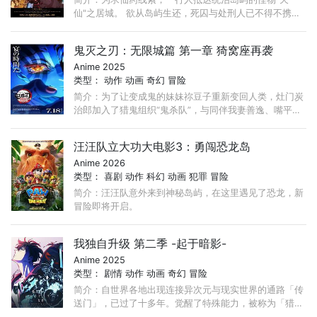
仙"之居城。 欲从岛屿生还，死囚与处刑人已不得不携手
合作。 与此同时，幕府以"山田浅卫门殊现"为首，下令增
派人员登陆神仙乡。 ...
鬼灭之刃：无限城篇 第一章 猗窝座再袭
Anime 2025
类型：
动作
动画
奇幻
冒险
简介：为了让变成鬼的妹妹祢豆子重新变回人类，灶门炭
治郎加入了猎鬼组织“鬼杀队”，与同伴我妻善逸、嘴平伊
之助一同对抗各类恶鬼，在成长的过程中彼此间的友情与
羁绊也日益加深。 ...
汪汪队立大功大电影3：勇闯恐龙岛
Anime 2026
类型：
喜剧
动作
科幻
动画
犯罪
冒险
简介：汪汪队意外来到神秘岛屿，在这里遇见了恐龙，新
冒险即将开启。
我独自升级 第二季 -起于暗影-
Anime 2025
类型：
剧情
动作
动画
奇幻
冒险
简介：自世界各地出现连接异次元与现实世界的通路「传
送门」，已过了十多年。觉醒了特殊能力，被称为「猎
人」的人们，与存在于传送门里地下城内的魔兽不断厮